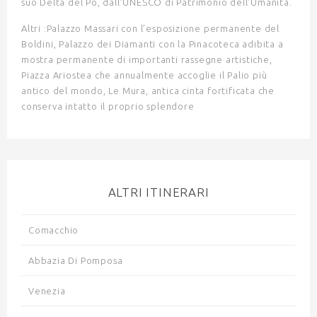
suo Delta del Po, dall’UNESCO di
Patrimonio dell'Umanità
.
Altri
:Palazzo Massari
con l’esposizione permanente del
Boldini,
Palazzo dei Diamanti
con la Pinacoteca adibita a
mostra permanente di importanti rassegne artistiche,
Piazza Ariostea
che annualmente accoglie il Palio più
antico del mondo,
Le Mura
, antica cinta fortificata che
conserva intatto il proprio splendore
ALTRI ITINERARI
Comacchio
Abbazia Di Pomposa
Venezia