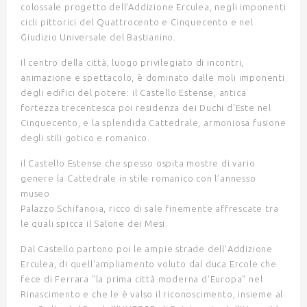
colossale progetto dell’Addizione Erculea, negli imponenti
cicli pittorici del Quattrocento e Cinquecento e nel
Giudizio Universale del Bastianino.
Il centro della città, luogo privilegiato di incontri,
animazione e spettacolo, è dominato dalle moli imponenti
degli edifici del potere: il
Castello Estense
, antica
fortezza trecentesca poi residenza dei Duchi d'Este nel
Cinquecento, e la splendida
Cattedrale
, armoniosa fusione
degli stili gotico e romanico.
il Castello Estense che spesso ospita mostre di vario
genere la Cattedrale in stile romanico con l’annesso
museo
Palazzo Schifanoia, ricco di sale finemente affrescate tra
le quali spicca il Salone dei Mesi.
Dal Castello partono poi le ampie strade dell'
Addizione
Erculea
, di quell'ampliamento voluto dal duca Ercole che
fece di Ferrara "la prima città moderna d'Europa" nel
Rinascimento e che le è valso il riconoscimento, insieme al