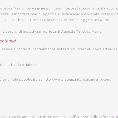
uristica Mario
non va in nessun caso interpretata come tacita autori
 senza l’autorizzazione di
Agenzia Turistica Mario
è vietata, tranne nei
rt. 171, 171-bis, 171-ter, 174-bis e 174-ter della legge n. 633/1941.
siderarsi di esclusiva proprietà di Agenzia Turistica Mario
.
contenuti
essere riprodotti parzialmente su terzi siti Internet, newsletter o su
dell’articolo originale
olo originale pubblicato su
http://www.agenziaturisticamario.com/
usati, direttamente o indirettamente, dall’utilizzo delle informazio