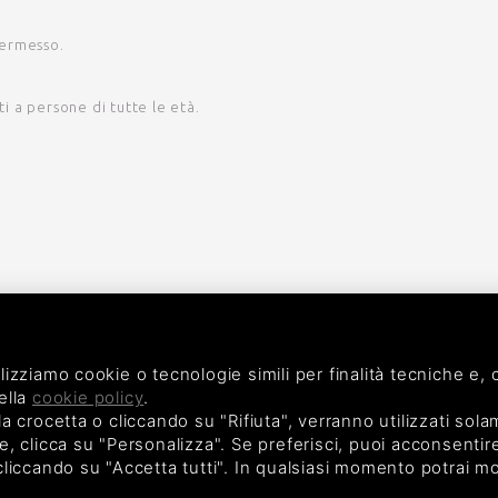
ermesso.
i a persone di tutte le età.
ilizziamo cookie o tecnologie simili per finalità tecniche e
ella
cookie policy
.
crocetta o cliccando su "Rifiuta", verranno utilizzati sola
e, clicca su "Personalizza". Se preferisci, puoi acconsentire a
 cliccando su "Accetta tutti". In qualsiasi momento potrai mo