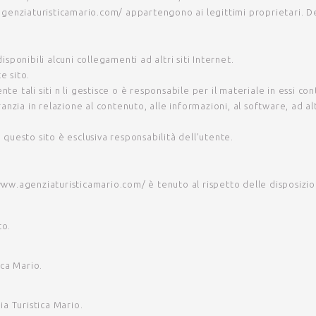
genziaturisticamario.com/
appartengono ai legittimi proprietari. De
disponibili alcuni collegamenti ad altri siti Internet.
e sito.
 tali siti n li gestisce o è responsabile per il materiale in essi co
nzia in relazione al contenuto, alle informazioni, al software, ad altr
u questo sito è esclusiva responsabilità dell’utente.
www.agenziaturisticamario.com/
è tenuto al rispetto delle disposizion
to.
ica Mario
.
ia Turistica Mario
.