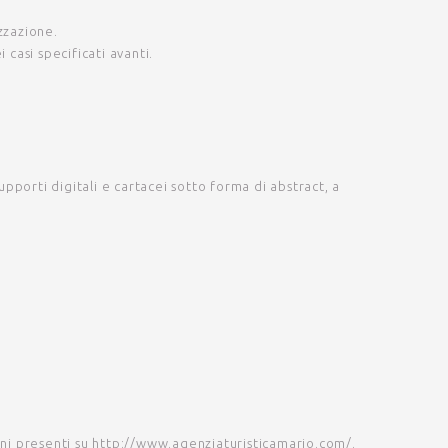
zzazione.
 casi specificati avanti.
pporti digitali e cartacei sotto forma di abstract, a
ni presenti su
http://www.agenziaturisticamario.com/
.