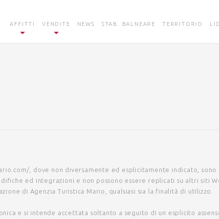
AFFITTI
VENDITE
NEWS
STAB. BALNEARE
TERRITORIO
LI
ario.com/
, dove non diversamente ed esplicitamente indicato, sono p
ifiche ed integrazioni e non possono essere replicati su altri siti We
zazione di
Agenzia Turistica Mario
, qualsiasi sia la finalità di utilizzo.
onica e si intende accettata soltanto a seguito di un esplicito assen