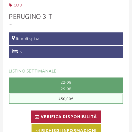
COD:
PERUGINO 3 T
...
lido di spina
5
LISTINO SETTIMANALE
22-08
29-08
450,00€
VERIFICA DISPONIBILITÀ
RICHIEDI INFORMAZIONI