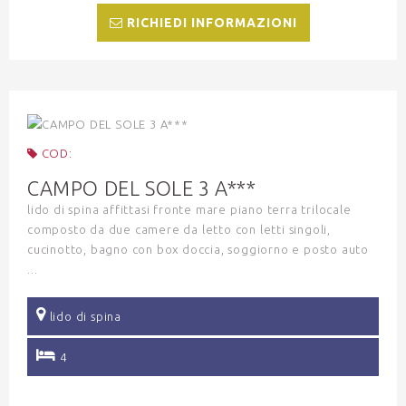
RICHIEDI INFORMAZIONI
COD:
CAMPO DEL SOLE 3 A***
lido di spina affittasi fronte mare piano terra trilocale
composto da due camere da letto con letti singoli,
cucinotto, bagno con box doccia, soggiorno e posto auto
...
lido di spina
4