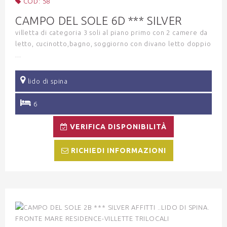
COD: 58
CAMPO DEL SOLE 6D *** SILVER
villetta di categoria 3 soli al piano primo con 2 camere da
letto, cucinotto,bagno, soggiorno con divano letto doppio
...
lido di spina
6
VERIFICA DISPONIBILITÀ
RICHIEDI INFORMAZIONI