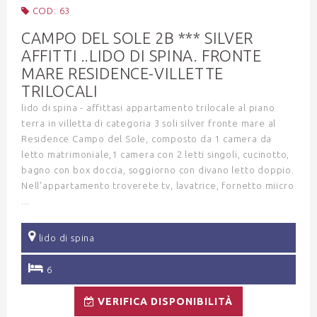
COD: 63
CAMPO DEL SOLE 2B *** SILVER
AFFITTI ..LIDO DI SPINA. FRONTE
MARE RESIDENCE-VILLETTE
TRILOCALI
lido di spina - affittasi appartamento trilocale al piano
terra in villetta di categoria 3 soli silver fronte mare al
Residence Campo del Sole, composto da 1 camera da
letto matrimoniale,1 camera con 2 letti singoli, cucinotto,
bagno con box doccia, soggiorno con divano letto doppio.
Nell'appartamento troverete tv, lavatrice, fornetto miicro
...
lido di spina
6
VERIFICA DISPONIBILITÀ