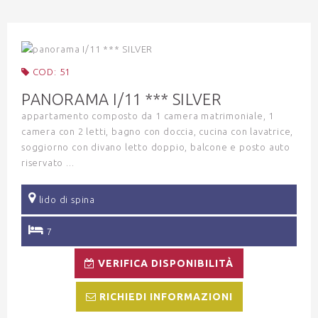
COD: 51
PANORAMA I/11 *** SILVER
appartamento composto da 1 camera matrimoniale, 1
camera con 2 letti, bagno con doccia, cucina con lavatrice,
soggiorno con divano letto doppio, balcone e posto auto
riservato ...
lido di spina
7
VERIFICA DISPONIBILITÀ
RICHIEDI INFORMAZIONI