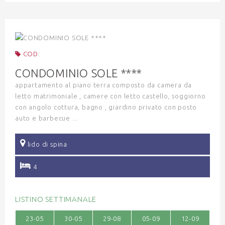
COD:
CONDOMINIO SOLE ****
appartamento al piano terra composto da camera da
letto matrimoniale , camere con letto castello, soggiorno
con angolo cottura, bagno , giardino privato con posto
auto e barbecue ...
lido di spina
4
LISTINO SETTIMANALE
23-05
30-05
29-08
05-09
12-09