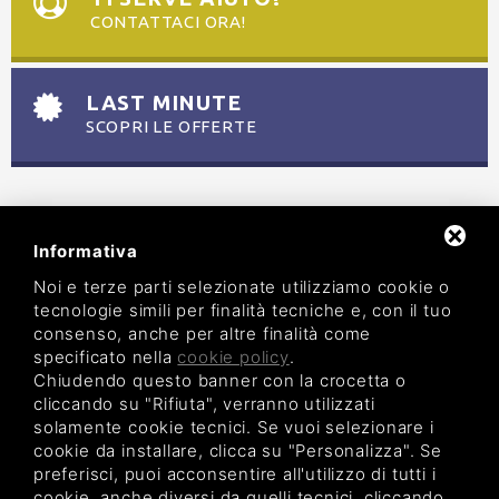
CONTATTACI ORA!
LAST MINUTE
SCOPRI LE OFFERTE
Informativa
Noi e terze parti selezionate utilizziamo cookie o
tecnologie simili per finalità tecniche e, con il tuo
consenso, anche per altre finalità come
AGENZIA TURISTICA MARIO
specificato nella
cookie policy
.
via Perugino, 7 - 44029 Lido di Spina (FE)
Chiudendo questo banner con la crocetta o
tel. 0533/333193 -
info@agenziaturisticamario.com
p.iva 01089020380 - CIN IT038006B4KDDJNQK5
cliccando su "Rifiuta", verranno utilizzati
Privacy Policy
|
Legal
|
Sitemap
solamente cookie tecnici. Se vuoi selezionare i
cookie da installare, clicca su "Personalizza". Se
preferisci, puoi acconsentire all'utilizzo di tutti i
cookie, anche diversi da quelli tecnici, cliccando