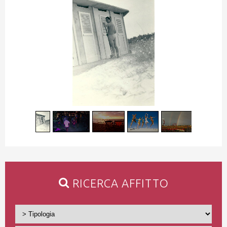
1
/
14
RICERCA AFFITTO