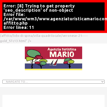
Error: [8] Trying to get property
'seo_description' of non-object
Error file:
/var/www/wm3/www.agenziaturisticamario.com
affitto.php
Error linea: 11
/affitto/lido-di-spina/villa-quadrilocale/veronese-21-----
gold_57c13.html" />