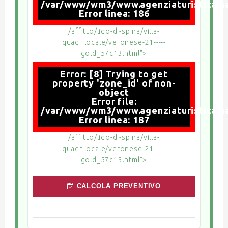
/var/www/wm3/www.agenziaturisticamari
Error linea: 186
/affitto/lido-di-spina/villa-
quadrilocale/veronese-21-----
gold_57c13.html">
Error: [8] Trying to get
property 'zone_id' of non-
object
Error file:
/var/www/wm3/www.agenziaturisticamari
Error linea: 187
/affitto/lido-di-spina/villa-
quadrilocale/veronese-21-----
gold_57c13.html">
CALCOLA PREVENTIVO