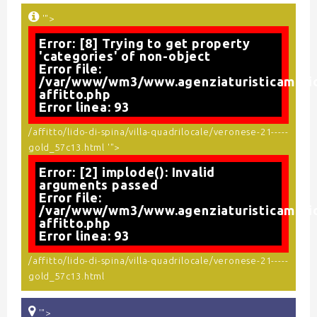
'">
Error: [8] Trying to get property
'categories' of non-object
Error file:
/var/www/wm3/www.agenziaturisticamario
affitto.php
Error linea: 93
/affitto/lido-di-spina/villa-quadrilocale/veronese-21-----
gold_57c13.html '">
Error: [2] implode(): Invalid
arguments passed
Error file:
/var/www/wm3/www.agenziaturisticamario
affitto.php
Error linea: 93
/affitto/lido-di-spina/villa-quadrilocale/veronese-21-----
gold_57c13.html
'">