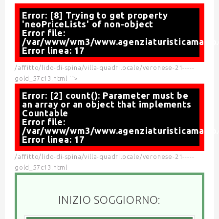
Error: [8] Trying to get property
'neoPriceLists' of non-object
Error file:
/var/www/wm3/www.agenziaturisticamario.
Error linea: 17
/affitto/lido-di-spina/villa-quadrilocale/veronese-21-----
gold_57c13.html '">
Error: [2] count(): Parameter must be
an array or an object that implements
Countable
Error file:
/var/www/wm3/www.agenziaturisticamario.
Error linea: 17
/affitto/lido-di-spina/villa-quadrilocale/veronese-21-----
gold_57c13.html
INIZIO SOGGIORNO: