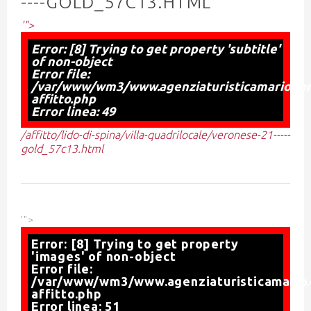
----GOLD_57C13.HTML
'">
Error: [8] Trying to get property 'subtitle'
of non-object
Error file:
/var/www/wm3/www.agenziaturisticamario.com
affitto.php
Error linea: 49
/affitto/lido-di-spina/villa-quadrilocale/veronese-21-----
gold_57c13.html
'">
Error: [8] Trying to get property
'images' of non-object
Error file:
/var/www/wm3/www.agenziaturisticamario.
affitto.php
Error linea: 51