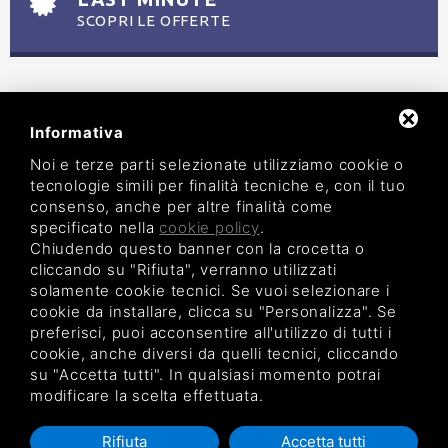
SCOPRI LE OFFERTE
Informativa
Noi e terze parti selezionate utilizziamo cookie o
tecnologie simili per finalità tecniche e, con il tuo
consenso, anche per altre finalità come
AGENZIA TURISTICA MARIO
specificato nella
cookie policy
.
via Perugino, 7 - 44029 Lido di Spina (FE)
Chiudendo questo banner con la crocetta o
tel. 0533/333193 -
info@agenziaturisticamario.com
p.iva 01089020380 - CIN IT038006B4KDDJNQK5
cliccando su "Rifiuta", verranno utilizzati
Privacy Policy
|
Legal
|
Sitemap
solamente cookie tecnici. Se vuoi selezionare i
cookie da installare, clicca su "Personalizza". Se
preferisci, puoi acconsentire all'utilizzo di tutti i
cookie, anche diversi da quelli tecnici, cliccando
su "Accetta tutti". In qualsiasi momento potrai
modificare la scelta effettuata.
Rifiuta
Accetta tutti