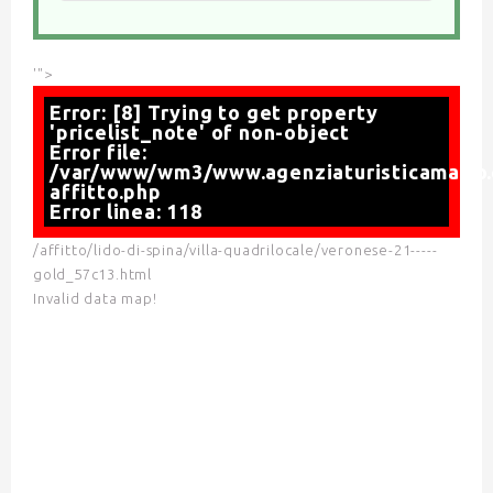
'">
Error: [8] Trying to get property
'pricelist_note' of non-object
Error file:
/var/www/wm3/www.agenziaturisticamario.
affitto.php
Error linea: 118
/affitto/lido-di-spina/villa-quadrilocale/veronese-21-----
gold_57c13.html
Invalid data map!