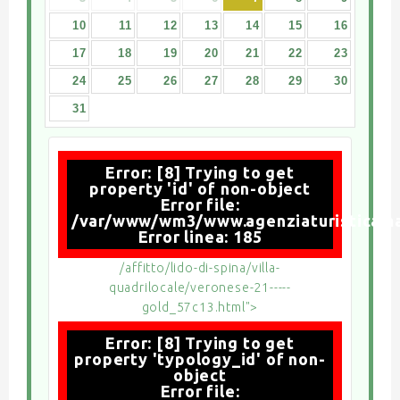
10
11
12
13
14
15
16
17
18
19
20
21
22
23
24
25
26
27
28
29
30
31
Error: [8] Trying to get
property 'id' of non-object
Error file:
/var/www/wm3/www.agenziaturisticamari
Error linea: 185
/affitto/lido-di-spina/villa-
quadrilocale/veronese-21-----
gold_57c13.html">
Error: [8] Trying to get
property 'typology_id' of non-
object
Error file: