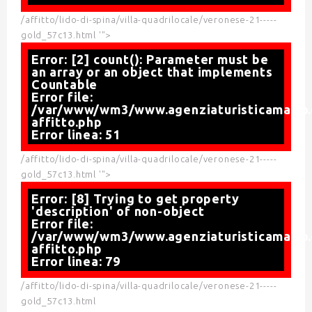
/affitto/lido-di-spina/villa-quadrilocale/veronese-21-----
gold_57c13.html '">
Error: [2] count(): Parameter must be
an array or an object that implements
Countable
Error file:
/var/www/wm3/www.agenziaturisticamario.
affitto.php
Error linea: 51
/affitto/lido-di-spina/villa-quadrilocale/veronese-21-----
gold_57c13.html '">
Error: [8] Trying to get property
'description' of non-object
Error file:
/var/www/wm3/www.agenziaturisticamario.
affitto.php
Error linea: 79
/affitto/lido-di-spina/villa-quadrilocale/veronese-21-----
gold_57c13.html