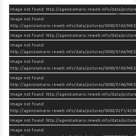
Image not found: http://agenziamario.reweb.info/data/pictu
Image not found:
http://agenziamario.reweb.info/data/pictures/0000/0163/M
Image not found: http://agenziamario.reweb.info/data/pictur
Image not found:
http://agenziamario.reweb.info/data/pictures/0000/0164/ME
Image not found:
http://agenziamario.reweb.info/data/pictures/0000/0165/M
–
/
10
Image not found:
http://agenziamario.reweb.info/data/pictures/0000/0166/M
Image not found: http://agenziamario.reweb.info/data/pictur
Image not found:
http://agenziamario.reweb.info/data/pictures/0000/0271/42
L'agenzia Mario al Lido di Spina propone una villetta al
piano terra , composta da 2 camere da letto, bagno,
Image not found: http://agenziamario.reweb.info/data/pictu
cucina, soggiorno con divano letto doppio. La villetta
Image not found:
dispone di ogni confort come TV, lavatrice, posto auto