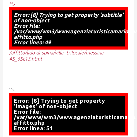
'">
Error: [8] Trying to get property 'subtitle'
of non-object
Error file:
/var/www/wm3/www.agenziaturisticamario.com
affitto.php
Error linea: 49
/affitto/lido-di-spina/villa--trilocale/messina-
45_65c13.html
'">
Error: [8] Trying to get property
'images' of non-object
Error file:
/var/www/wm3/www.agenziaturisticamario.
affitto.php
Error linea: 51