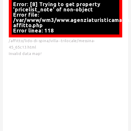
Error: [8] Trying to get property
'pricelist_note' of non-object
Error file:
/var/www/wm3/www.agenziaturisticamario.
affitto.php
Error linea: 118
/affitto/lido-di-spina/villa--trilocale/messina-
45_65c13.html
Invalid data map!