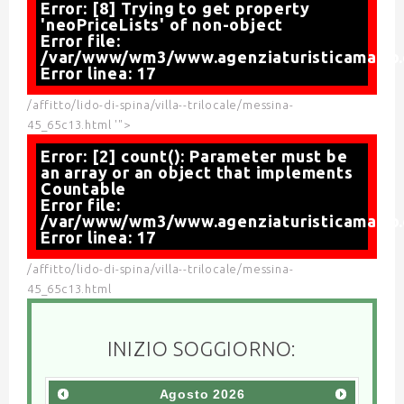
Error: [8] Trying to get property
'neoPriceLists' of non-object
Error file:
/var/www/wm3/www.agenziaturisticamario.
Error linea: 17
/affitto/lido-di-spina/villa--trilocale/messina-
45_65c13.html '">
Error: [2] count(): Parameter must be
an array or an object that implements
Countable
Error file:
/var/www/wm3/www.agenziaturisticamario.
Error linea: 17
/affitto/lido-di-spina/villa--trilocale/messina-
45_65c13.html
INIZIO SOGGIORNO:
Agosto
2026