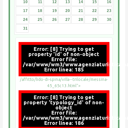
10
11
12
13
14
15
16
17
18
19
20
21
22
23
24
25
26
27
28
29
30
31
Error: [8] Trying to get
property 'id' of non-object
Error file:
/var/www/wm3/www.agenziaturisticamari
Error linea: 185
/affitto/lido-di-spina/villa--trilocale/messina-
45_65c13.html">
Error: [8] Trying to get
property 'typology_id' of non-
object
Error file:
/var/www/wm3/www.agenziaturisticamari
Error linea: 186