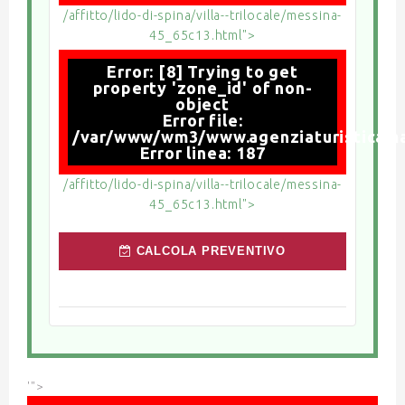
/affitto/lido-di-spina/villa--trilocale/messina-
45_65c13.html">
Error: [8] Trying to get
property 'zone_id' of non-
object
Error file:
/var/www/wm3/www.agenziaturisticamari
Error linea: 187
/affitto/lido-di-spina/villa--trilocale/messina-
45_65c13.html">
CALCOLA PREVENTIVO
'">