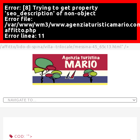
Error: [8] Trying to get property
'seo_description' of non-object
Error file:
/var/www/wm3/www.agenziaturisticamario.com
affitto.php
Error linea: 11
/affitto/lido-di-spina/villa--trilocale/messina-45_65c13.html" />
COD: '">