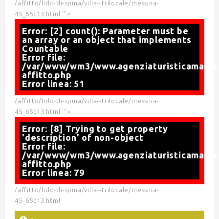
/affitto/lido-di-spina/villa--trilocale/messina-
45_65c13.html '">
Error: [2] count(): Parameter must be
an array or an object that implements
Countable
Error file:
/var/www/wm3/www.agenziaturisticamario.
affitto.php
Error linea: 51
/affitto/lido-di-spina/villa--trilocale/messina-
45_65c13.html '">
Error: [8] Trying to get property
'description' of non-object
Error file:
/var/www/wm3/www.agenziaturisticamario.
affitto.php
Error linea: 79
/affitto/lido-di-spina/villa--trilocale/messina-
45_65c13.html