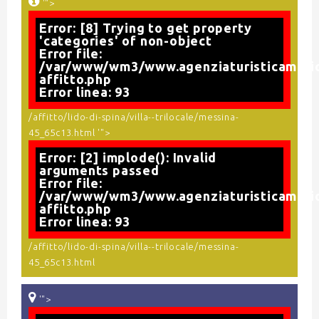
'">
Error: [8] Trying to get property
'categories' of non-object
Error file:
/var/www/wm3/www.agenziaturisticamario
affitto.php
Error linea: 93
/affitto/lido-di-spina/villa--trilocale/messina-
45_65c13.html '">
Error: [2] implode(): Invalid
arguments passed
Error file:
/var/www/wm3/www.agenziaturisticamario
affitto.php
Error linea: 93
/affitto/lido-di-spina/villa--trilocale/messina-
45_65c13.html
'">