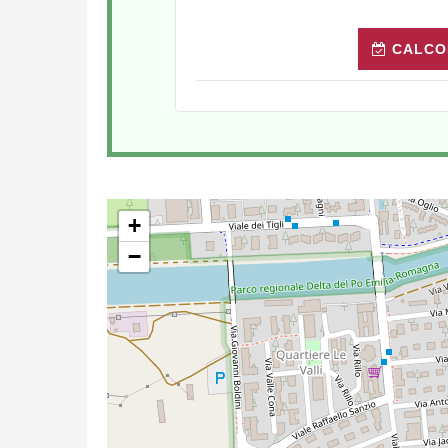
CALCO
+
−