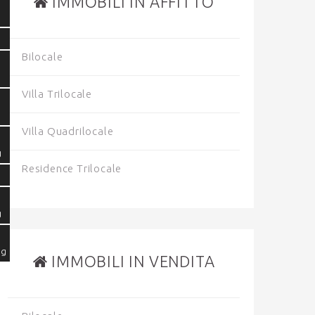
IMMOBILI IN AFFITTO
Bilocale
Villa Trilocale
Villa Quadrilocale
g
Residence Trilocale
g
pg
IMMOBILI IN VENDITA