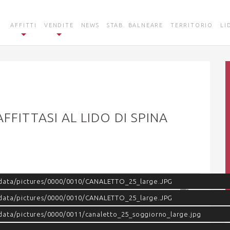
AFFITTI
VENDITE
NEWS
STAB. BALNEARE
TERRITORIO
LI
FITTASI AL LIDO DI SPINA
/data/pictures/0000/0010/CANALETTO_25_large.JPG
/data/pictures/0000/0010/CANALETTO_25_large.JPG
data/pictures/0000/0011/canaletto_25_soggiorno_large.jpg