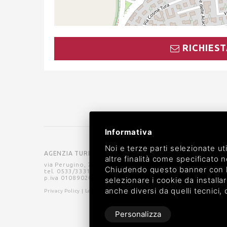
RICHIEST
Informativa
Noi e terze parti selezionate ut
AGENZIA TURISTICA MARIO
altre finalità come specificato n
via Perugino, 7 - 44029 Lido di Spina (FE)
Chiudendo questo banner con la 
tel. 0533/333193 -
info@agenziaturisticamario.com
p.iva 01089020380 - CIN IT038006B4KDDJNQK5
selezionare i cookie da installar
anche diversi da quelli tecnici,
Privacy Policy
|
Legal
|
Sitemap
Personalizza