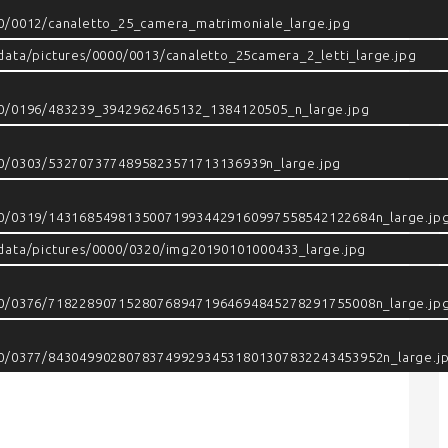
00/0012/canaletto_25_camera_matrimoniale_large.jpg
data/pictures/0000/0013/canaletto_25camera_2_letti_large.jpg
000/0196/483239_3942962465132_1384120505_n_large.jpg
000/0303/5327073774895823571713136939n_large.jpg
000/0319/143168549813500719934429160997558542122684n_large.jp
/data/pictures/0000/0320/img20190101000433_large.jpg
000/0376/718228907152807689471964694845278291755008n_large.jp
000/0377/8430499028078374992934531801307832243453952n_large.j