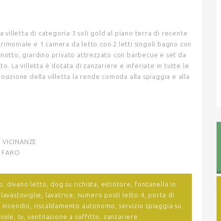
 la villetta di categoria 3 soli gold al piano terra di recente
rimoniale e 1 camera da letto con 2 letti singoli bagno con
inotto, giardino privato attrezzato con barbecue e set da
. La villetta è dotata di zanzariere e inferiate in tutte le
 posizione della villetta la rende comoda alla spiaggia e alla
 VICINANZE
O FARO
o,
divano letto,
dog su richista,
estintore,
fontanella in
,
lavastoviglie,
lavatrice,
numero posti letto 4,
porta di
e incendio,
riscaldamento autonomo,
servizio spiaggia su
 sole,
tv,
ventilazione a soffitto,
zanzariere