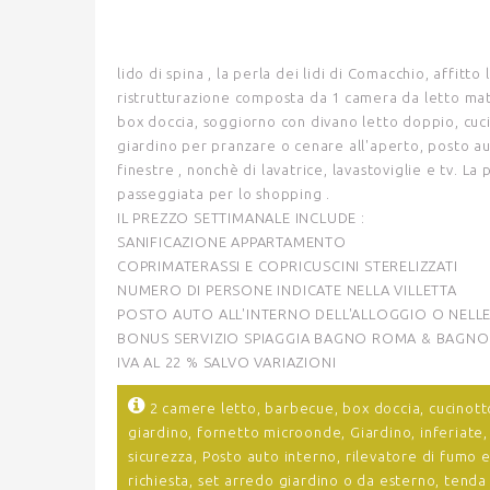
lido di spina , la perla dei lidi di Comacchio, affitto
ristrutturazione composta da 1 camera da letto mat
box doccia, soggiorno con divano letto doppio, cuc
giardino per pranzare o cenare all'aperto, posto auto
finestre , nonchè di lavatrice, lavastoviglie e tv. La
passeggiata per lo shopping .
IL PREZZO SETTIMANALE INCLUDE :
SANIFICAZIONE APPARTAMENTO
COPRIMATERASSI E COPRICUSCINI STERELIZZATI
NUMERO DI PERSONE INDICATE NELLA VILLETTA
POSTO AUTO ALL'INTERNO DELL'ALLOGGIO O NELLE
BONUS SERVIZIO SPIAGGIA BAGNO ROMA & BAGN
IVA AL 22 % SALVO VARIAZIONI
2 camere letto,
barbecue,
box doccia,
cucinott
giardino,
fornetto microonde,
Giardino,
inferiate
sicurezza,
Posto auto interno,
rilevatore di fumo 
richiesta,
set arredo giardino o da esterno,
tenda