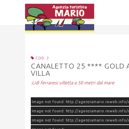
COD: 2
CANALETTO 25 **** GOLD AF
VILLA
:Lidi ferraresi villetta a 50 metri dal mare
Image not found: http://agenziamario.reweb.info
Image not found: http://agenziamario.reweb.info
Image not found: http://agenziamario.reweb.info/