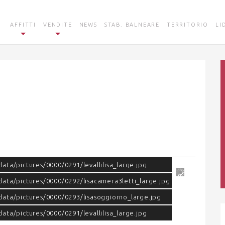
AFFITTI
VENDITE
NEWS
STAB. BALNEARE
TERRITORIO
LI
ata/pictures/0000/0291/levallilisa_large.jpg
data/pictures/0000/0292/lisacamera3letti_large.jpg
data/pictures/0000/0293/lisasoggiorno_large.jpg
ata/pictures/0000/0291/levallilisa_large.jpg