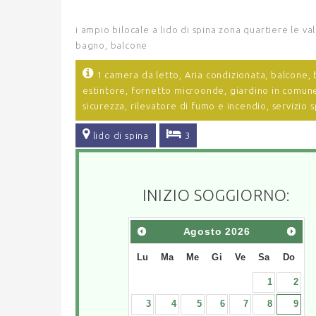
i ampio bilocale a lido di spina zona quartiere le v
bagno, balcone
1 camera da letto,
Aria condizionata,
balcone,
estintore,
fornetto microonde,
giardino in comun
sicurezza,
rilevatore di fumo e incendio,
servizio 
lido di spina
3
INIZIO SOGGIORNO:
Agosto
2026
Lu
Ma
Me
Gi
Ve
Sa
Do
1
2
3
4
5
6
7
8
9