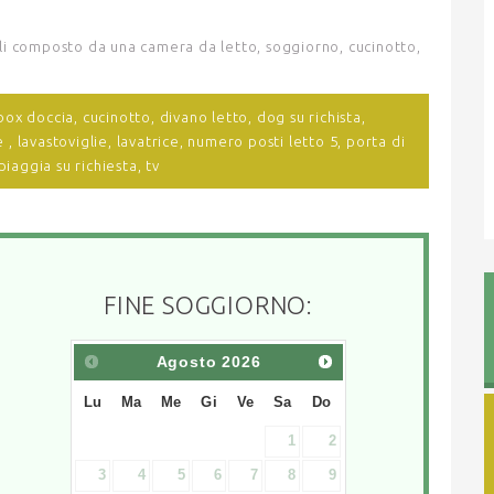
alli composto da una camera da letto, soggiorno, cucinotto,
box doccia,
cucinotto,
divano letto,
dog su richista,
e ,
lavastoviglie,
lavatrice,
numero posti letto 5,
porta di
spiaggia su richiesta,
tv
FINE SOGGIORNO:
Agosto
2026
Lu
Ma
Me
Gi
Ve
Sa
Do
1
2
3
4
5
6
7
8
9